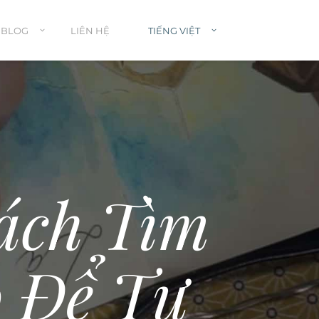
BLOG
LIÊN HỆ
TIẾNG VIỆT
ách Tìm
 Để Tự