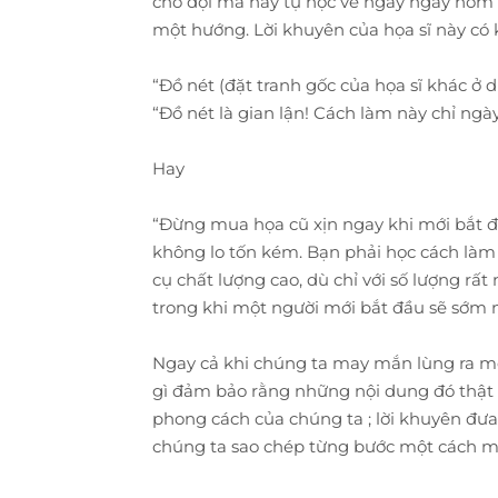
chờ đợi mà hãy tự học vẽ ngay ngày hôm n
một hướng. Lời khuyên của họa sĩ này có kh
“Đồ nét (đặt tranh gốc của họa sĩ khác ở d
“Đồ nét là gian lận! Cách làm này chỉ ngà
Hay
“Đừng mua họa cũ xịn ngay khi mới bắt đ
không lo tốn kém. Bạn phải học cách làm c
cụ chất lượng cao, dù chỉ với số lượng rấ
trong khi một người mới bắt đầu sẽ sớm n
Ngay cả khi chúng ta may mắn lùng ra mộ
gì đảm bảo rằng những nội dung đó thật 
phong cách của chúng ta ; lời khuyên đưa 
chúng ta sao chép từng bước một cách 