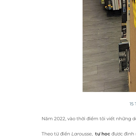
15
Năm 2022, vào thời điểm tôi viết những dò
Theo từ điển
Larousse
,
tự học
được định n