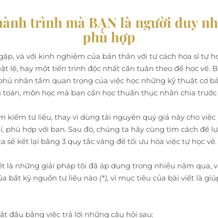
hành trình mà BẠN là người duy nhấ
phù hợp
 gặp, và với kinh nghiệm của bản thân với tư cách họa sĩ tự 
ật lệ, hay một tiến trình độc nhất cần tuân theo để học vẽ.
g phủ nhận tầm quan trọng của việc học những kỹ thuật cơ b
 toán, môn học mà bạn cần học thuần thục nhân chia trước k
ìm kiếm tư liệu, thay vì dùng tài nguyên quý giá này cho việc l
 phù hợp với bạn. Sau đó, chúng ta hãy cùng tìm cách để lự
 sẽ kết lại bằng 3 quy tắc vàng để tối ưu hóa việc tự học vẽ.
ết là những giải pháp tôi đã áp dụng trong nhiều năm qua, 
ủa bất kỳ nguồn tư liệu nào
(*),
vì mục tiêu của bài viết là gi
ắt đầu bằng việc trả lời những câu hỏi sau: