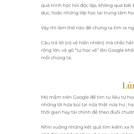
quá trình học hỏi độc lập, không qua bất
dục, hoặc những lớp học tại trung tâm hoặ
Vậy thì làm thế nào để chúng ta tìm ra ng
Câu trả lời (có vẻ hiển nhiên) mà chắc h
rộng lớn, và gõ “tự học vẽ” lên Google 
mỗi chúng ta.
Lú
Mò mẫm trên Google để tìm tư liệu tự họ
những lời hứa bùi tai nửa thật nửa hư ; 
thời gian hay tài chính để theo đuổi chươn
Nhìn xuống những kết quả tìm kiếm xa hơn