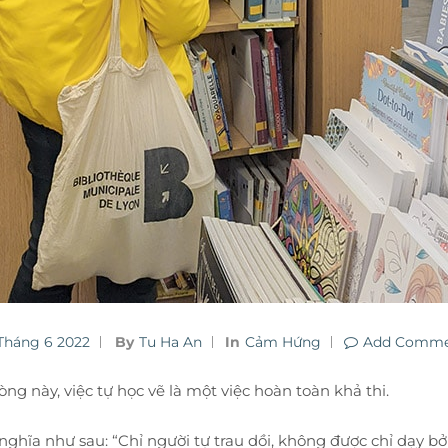
 Tháng 6 2022
By
Tu Ha An
In
Cảm Hứng
Add Comm
ng này, việc tự học vẽ là một việc hoàn toàn khả thi.
ghĩa như sau: “Chỉ người tự trau dồi, không được chỉ dạy bởi 