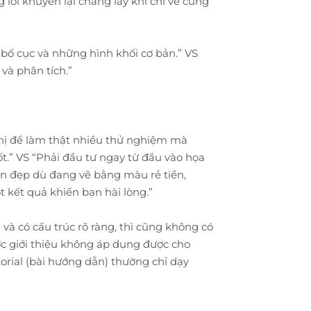
lời khuyên lại chẳng lấy khi chỉ về cùng
về bố cục và những hình khối cơ bản.” VS
và phân tích.”
thị để làm thật nhiều thử nghiệm mà
ốt.” VS “Phải đầu tư ngay từ đầu vào họa
vẫn đẹp dù đang vẽ bằng màu rẻ tiền,
 kết quả khiến bạn hài lòng.”
à có cấu trúc rõ ràng, thì cũng không có
ợc giới thiệu không áp dụng được cho
torial (bài hướng dẫn) thường chỉ dạy