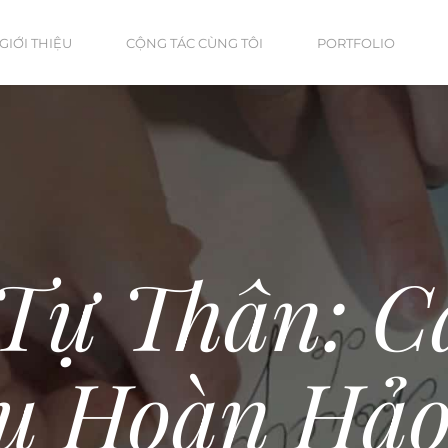
GIỚI THIỆU
CỘNG TÁC CÙNG TÔI
PORTFOLIO
 Tự Thân: C
ệu Hoàn Hảo