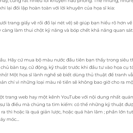
ay, cùng rất nhiều lời khuyên hào phóng. Thế nhưng, những 
i lại đối lập hoàn toàn với lời khuyên của họa sĩ kia:
ưới trang giấy vẽ rồi đồ lại nét vẽ) sẽ giúp bạn hiểu rõ hơn 
y càng làm thui chột kỹ năng và bóp chết khả năng quan sát 
ầu. Hãy cứ mua bộ màu nước đầu tiên bạn thấy trong siêu 
hủ bàn tay, cử động, kỹ thuật trước khi đầu tư vào họa cụ t
t nhỏ! Một họa sĩ lành nghề sẽ biết dùng thủ thuật để tranh 
ản chí vì những loại màu rẻ tiền sẽ không bao giờ cho ra một
t trang web hay một kênh YouTube với nội dung nhất quán v
sự là điều mà chúng ta tìm kiếm: có thể những kỹ thuật đư
ra thì hoặc là quá giản lược, hoặc quá hàn lâm ; phần lớn tu
máy móc…