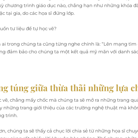
 kỳ chương trình giáo dục nào, chẳng hạn như những khóa đà
c tại gia, do các họa sĩ đứng lớp.
uồn tư liệu để tự học vẽ?
ẳn ai trong chúng ta cũng từng nghe chính là: “Lên mạng tì
không đảm bảo cho chúng ta một kết quả mỹ mãn với danh sác
ng túng giữa thừa thãi những lựa c
c vẽ, chẳng mấy chốc mà chúng ta sẽ mở ra những trang quản
hay những trang giới thiệu của các trường nghệ thuật mà khô
g trình.
, chúng ta sẽ thấy cả chục lời chia sẻ từ những họa sĩ ch