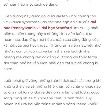
sự hoàn hảo một cách dễ dàng.
Hiện tượng này được gọi dưới cái tên « hội chứng con
vịt » (duck syndrome), do các nhà nghiên cứu của
đại
học Pennsylvania
và
đại học Stanford
tìm ra. Họ phát
hiện ra hiện tượng này ở những sinh viên luôn tỏ ra
hoàn hảo, đáp ứng mọi tiêu chuẩn của cồng đồng, của
xã hội, của giới học thuật. Những sinh viên này, hệt như
những con vịt, luôn có vẻ bình thản và lướt đi nhẹ
nhàng mà không cần cố gắng gì, trong khi thực tế thì
đôi chân nhỏ bé vẫn luôn phải đạp cật lực để không bị
chìm.
Luôn phải giữ vững những thành tích xuất sắc trong khi
không thể chia sẻ những khó khăn vốn chẳng khác nào
tự ôm một lời nói dối và để nó xâm lấn chất lượng cuộc
sống cũng như sức khỏe thể chất và tinh thần. Tuy
nhiên, nếu xã hội vẫn tiếp tục đánh đồng “năng khiếu”