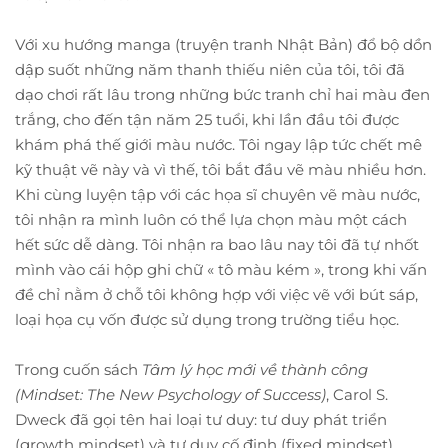
Với xu hướng manga (truyện tranh Nhật Bản) đổ bộ dồn
dập suốt những năm thanh thiếu niên của tôi, tôi đã
dạo chơi rất lâu trong những bức tranh chỉ hai màu đen
trắng, cho đến tận năm 25 tuổi, khi lần đầu tôi được
khám phá thế giới màu nước. Tôi ngay lập tức chết mê
kỹ thuật vẽ này và vì thế, tôi bắt đầu vẽ màu nhiều hơn.
Khi cùng luyện tập với các họa sĩ chuyên vẽ màu nước,
tôi nhận ra mình luôn có thể lựa chọn màu một cách
hết sức dễ dàng. Tôi nhận ra bao lâu nay tôi đã tự nhốt
mình vào cái hộp ghi chữ « tô màu kém », trong khi vấn
đề chỉ nằm ở chỗ tôi không hợp với việc vẽ với bút sáp,
loại họa cụ vốn được sử dụng trong trường tiểu học.
Trong cuốn sách
Tâm lý học mới về thành công
(Mindset: The New Psychology of Success)
, Carol S.
Dweck đã gọi tên hai loại tư duy: tư duy phát triển
(growth mindset) và tư duy cố định (fixed mindset).