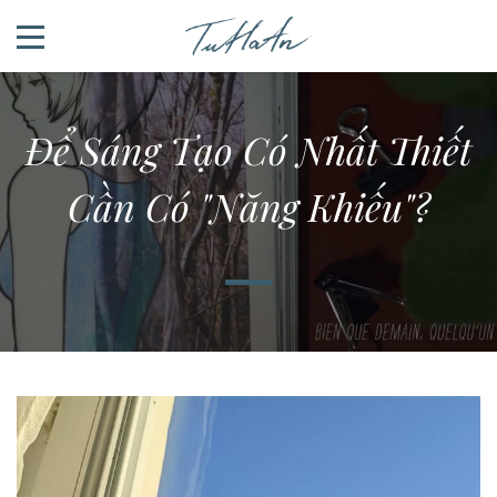
Để Sáng Tạo Có Nhất Thiết
Cần Có "năng Khiếu"?