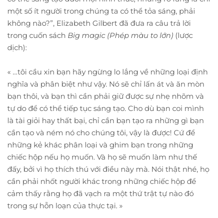
một số ít người trong chúng ta có thể tỏa sáng, phải
không nào?”, Elizabeth Gilbert đã đưa ra câu trả lời
trong cuốn sách
Big magic (Phép màu to lớn)
(lược
dịch):
« …tôi cầu xin bạn hãy ngừng lo lắng về những loại định
nghĩa và phân biệt như vậy. Nó sẽ chỉ lấn át và ăn mòn
bạn thôi, và bạn thì cần phải giữ được sự nhẹ nhõm và
tự do để có thể tiếp tục sáng tạo. Cho dù bạn coi mình
là tài giỏi hay thất bại, chỉ cần bạn tạo ra những gì bạn
cần tạo và ném nó cho chúng tôi, vậy là được! Cứ để
những kẻ khác phân loại và ghim bạn trong những
chiếc hộp nếu họ muốn. Và họ sẽ muốn làm như thế
đấy, bởi vì họ thích thú với điều này mà. Nói thật nhé, họ
cần phải nhốt người khác trong những chiếc hộp để
cảm thấy rằng họ đã vạch ra một thứ trật tự nào đó
trong sự hỗn loạn của thực tại. »