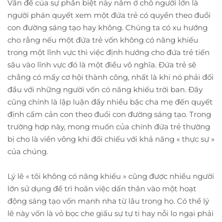
Vấn đề của sự phân biệt này nằm ở chỗ người lớn là
người phán quyết xem một đứa trẻ có quyền theo đuổi
con đường sáng tạo hay không. Chúng ta có xu hướng
cho rằng nếu một đứa trẻ vốn không có năng khiếu
trong một lĩnh vực thì việc định hướng cho đứa trẻ tiến
sâu vào lĩnh vực đó là một điều vô nghĩa. Đứa trẻ sẽ
chẳng có mấy cơ hội thành công, nhất là khi nó phải đối
đầu với những người vốn có năng khiếu trời ban. Đây
cũng chính là lập luận đẩy nhiều bậc cha mẹ đến quyết
định cấm cản con theo đuổi con đường sáng tạo. Trong
trường hợp này, mong muốn của chính đứa trẻ thường
bị cho là viển vông khi đối chiếu với khả năng « thực sự »
của chúng.
Lý lẽ « tôi không có năng khiếu » cũng được nhiều người
lớn sử dụng để trì hoãn việc dấn thân vào một hoạt
động sáng tạo vốn manh nha từ lâu trong họ. Có thể lý
lẽ này vốn là vỏ bọc che giấu sự tự ti hay nỗi lo ngại phải