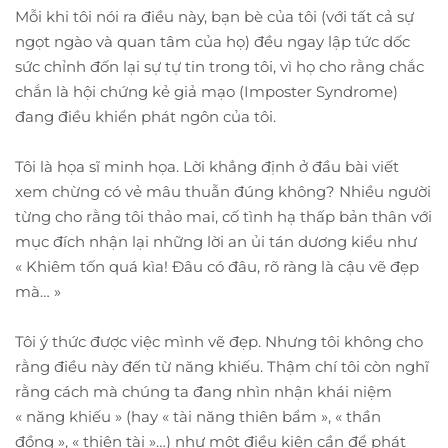
Mỗi khi tôi nói ra điều này, bạn bè của tôi (với tất cả sự
ngọt ngào và quan tâm của họ) đều ngay lập tức dốc
sức chỉnh đốn lại sự tự tin trong tôi, vì họ cho rằng chắc
chắn là hội chứng kẻ giả mạo (Imposter Syndrome)
đang điều khiển phát ngôn của tôi.
Tôi là họa sĩ minh họa. Lời khẳng định ở đầu bài viết
xem chừng có vẻ mâu thuẫn đúng không? Nhiều người
từng cho rằng tôi thảo mai, cố tình hạ thấp bản thân với
mục đích nhận lại những lời an ủi tán dương kiểu như
« Khiêm tốn quá kìa! Đâu có đâu, rõ ràng là cậu vẽ đẹp
mà… »
Tôi ý thức được việc mình vẽ đẹp. Nhưng tôi không cho
rằng điều này đến từ năng khiếu. Thậm chí tôi còn nghĩ
rằng cách mà chúng ta đang nhìn nhận khái niệm
« năng khiếu » (hay « tài năng thiên bẩm », « thần
đồng », « thiên tài »…) như một điều kiện cần để phát