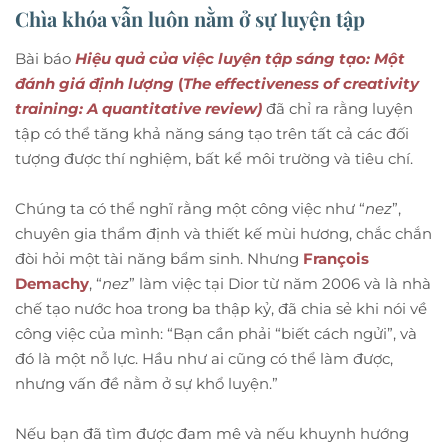
Chìa khóa vẫn luôn nằm ở sự luyện tập
Bài báo
Hiệu quả của việc luyện tập sáng tạo: Một
đánh giá định lượng
(
The effectiveness of creativity
training: A quantitative review)
đã chỉ ra rằng luyện
tập có thể tăng khả năng sáng tạo trên tất cả các đối
tượng được thí nghiệm, bất kể môi trường và tiêu chí.
Chúng ta có thể nghĩ rằng một công việc như “
nez
”,
chuyên gia thẩm định và thiết kế mùi hương, chắc chắn
đòi hỏi một tài năng bẩm sinh. Nhưng
François
Demachy
, “
nez
” làm việc tại Dior từ năm 2006 và là nhà
chế tạo nước hoa trong ba thập kỷ, đã chia sẻ khi nói về
công việc của mình: “Bạn cần phải “biết cách ngửi”, và
đó là một nỗ lực. Hầu như ai cũng có thể làm được,
nhưng vấn đề nằm ở sự khổ luyện.”
Nếu bạn đã tìm được đam mê và nếu khuynh hướng