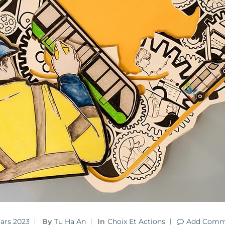
Mars 2023
By
Tu Ha An
In
Choix Et Actions
Add Comm