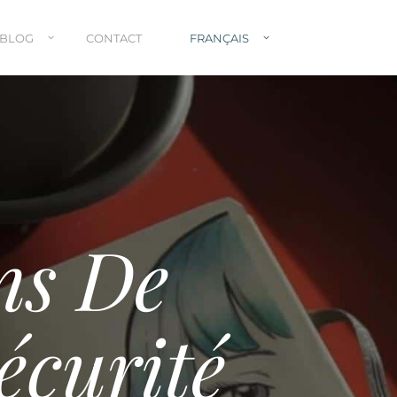
BLOG
CONTACT
FRANÇAIS
ns De
écurité