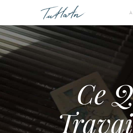
À
Ce Q
Travai