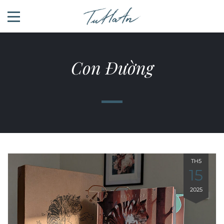
Con Đường
TH5
15
2025