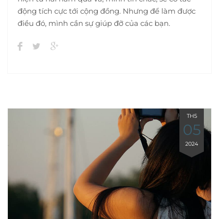
động tích cực tới cộng đồng. Nhưng để làm được
điều đó, mình cần sự giúp đỡ của các bạn.
TH5
05
2024