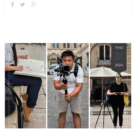
TH10
31
2024