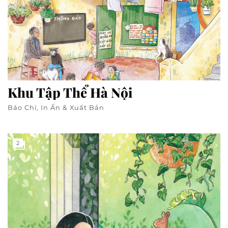
Khu Tập Thể Hà Nội
Báo Chí, In Ấn & Xuất Bản
2